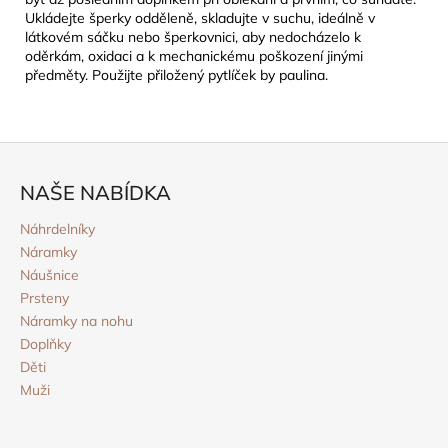
Ukládejte šperky odděleně, skladujte v suchu, ideálně v
látkovém sáčku nebo šperkovnici, aby nedocházelo k
oděrkám, oxidaci a k mechanickému poškození jinými
předměty. Použijte přiložený pytlíček by paulina.
Z
á
NAŠE NABÍDKA
p
a
Náhrdelníky
Náramky
t
Náušnice
í
Prsteny
Náramky na nohu
Doplňky
Děti
Muži