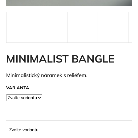
a
j
í
t
?
MINIMALIST BANGLE
HLEDAT
Minimalistický náramek s reliéfem.
VARIANTA
D
o
p
o
r
Zvolte variantu
u