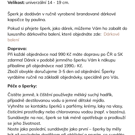
Velikost:
univerzální 14 - 19 cm.
Š
perk je dodáván v ručně vyrobené brandované dárkové
kapsičce by paulina.
Pokud si přejete šperk, jako dárek, můžeme Vám ho zabalit do
luxusního dárkového balení, které objednáte zde:
Dárkové
balení
Doprava:
Při každé objednávce nad 990 Kč máte dopravu po ČR a SK
zdarma! Dárek
v podobě jemného šperku Vám k nákupu
přibalíme při objednávce nad 1990,- Kč.
Zboží obvykle doručujeme 3-5 den od objednání. Šperky
vyrábíme ručně na základě objednávky, speciálně pro Vás.
Péče o šperky:
Čistěte jemně, k čištění používejte měkký suchý hadřík,
případně destilovanou vodu a jemné dětské mýdlo.
Vyhněte se kontaktu šperků s parfémy, krémy, laky na vlasy,
čisticími prostředky nebo chlorovanou vodou (např. v bazénu).
Sundávejte na noc, šperk se tak méně opotřebuje a prodlouží
se jeho životnost.
Noste jako poslední, sundávejte jako první – šperky by měly
být až posledním doplňkem při oblékání a prvním, co sundáte.