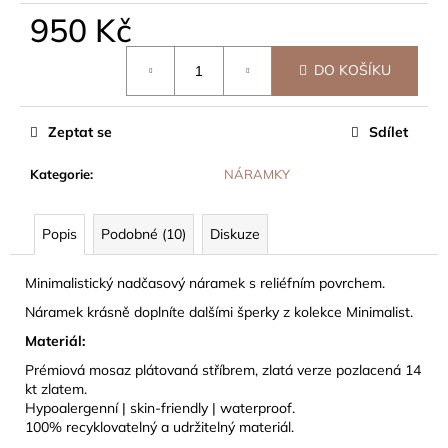
č
950 Kč
u
j
Měrná
e
DO KOŠÍKU
cena:
m
e
Zeptat se
Sdílet
Kategorie
:
NÁRAMKY
Popis
Podobné (10)
Diskuze
Minimalistický nadčasový náramek s reliéfním povrchem.
Náramek krásně doplníte dalšími šperky z kolekce Minimalist.
Materiál:
Prémiová mosaz plátovaná stříbrem, zlatá verze pozlacená 14
kt zlatem.
Hypoalergenní | skin-friendly | waterproof.
100% recyklovatelný a udržitelný materiál.