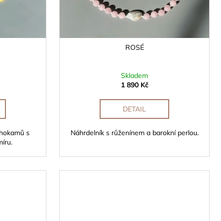
ROSÉ
Skladem
1 890 Kč
DETAIL
ahokamů s
Náhrdelník s růženínem a barokní perlou.
íru.