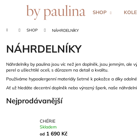
K
Přejít
na
o
SHOP
KOLE
obsah
Zpět
Zpět
š
do
do
í
Domů
SHOP
NÁHRDELNÍKY
k
obchodu
obchodu
NÁHRDELNÍKY
Náhrdelníky by paulina jsou víc než jen doplněk, jsou jemným, al
perel a ušlechtilé oceli, s důrazem na detail a kvalitu.
Používáme hypoalergenní materiály šetrné k pokožce a díky odolné 
Ať už hledáte decentní doplněk nebo výrazný šperk, naše náhrdelník
Nejprodávanější
CHÉRIE
Skladem
1 690 Kč
od