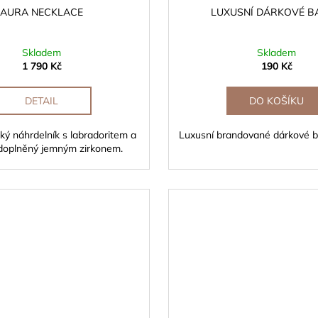
AURA NECKLACE
LUXUSNÍ DÁRKOVÉ B
Skladem
Skladem
1 790 Kč
190 Kč
DETAIL
DO KOŠÍKU
cký náhrdelník s labradoritem a
Luxusní brandované dárkové ba
doplněný jemným zirkonem.