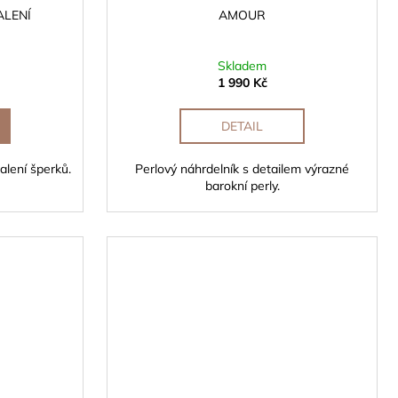
ALENÍ
AMOUR
Skladem
1 990 Kč
DETAIL
lení šperků.
Perlový náhrdelník s detailem výrazné
barokní perly.