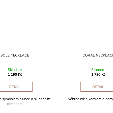
SOLE NECKLACE
CORAL NECKLAC
Skladem
Skladem
1 190 Kč
1 790 Kč
DETAIL
DETAIL
se symbolem slunce a slunečním
Náhrdelník s korálem a barok
kamenem.