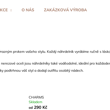
KCE
O NÁS
ZAKÁZKOVÁ VÝROBA
Co potřebujete najít?
HLEDAT
e výrazným prvkem vašeho stylu. Každý náhrdelník vyrábíme ručně s lás
nerezové oceli jsou náhrdelníky také voděodolné, ideální pro každoden
Doporučujeme
y podtrhnou váš styl a dodají outfitu osobitý nádech.
CHARMS
Skladem
290 Kč
od