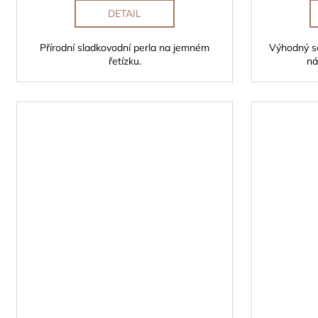
DETAIL
Přírodní sladkovodní perla na jemném
Výhodný se
řetízku.
ná