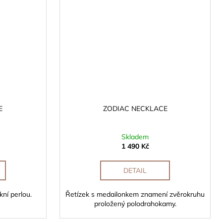
E
ZODIAC NECKLACE
Skladem
1 490 Kč
DETAIL
ní perlou.
Řetízek s medailonkem znamení zvěrokruhu
proložený polodrahokamy.