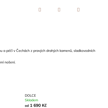
Hledat
Přihlášení
Nákupní
košík
kou a péčí v Čechách z pravých drahých kamenů, sladkovodních
ní nošení.
DOLCE
Skladem
1 690 Kč
od