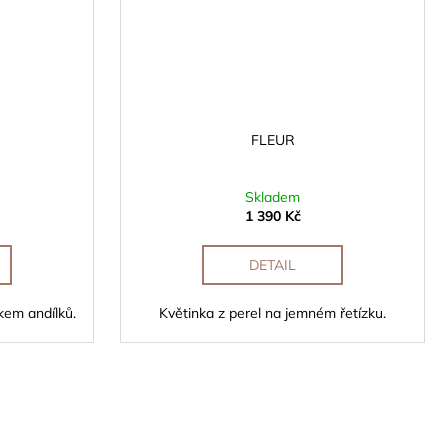
FLEUR
Skladem
1 390 Kč
DETAIL
kem andílků.
Květinka z perel na jemném řetízku.