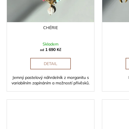
u
k
t
ů
CHÉRIE
Skladem
1 690 Kč
od
DETAIL
Jemný pastelový náhrdelník z morganitu s
variabilním zapínáním a možností přívěsků.