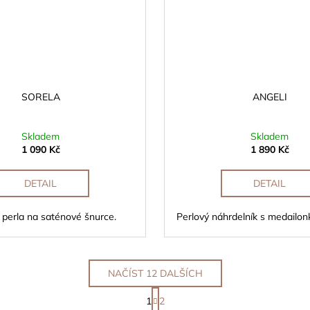
SORELA
ANGELI
Skladem
Skladem
1 090 Kč
1 890 Kč
DETAIL
DETAIL
 perla na saténové šnurce.
Perlový náhrdelník s medailon
NAČÍST 12 DALŠÍCH
S
1
2
t