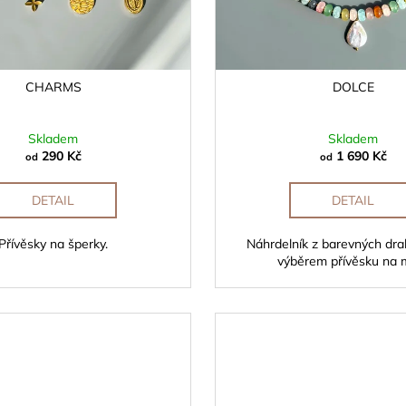
CHARMS
DOLCE
Skladem
Skladem
290 Kč
1 690 Kč
od
od
DETAIL
DETAIL
Přívěsky na šperky.
Náhrdelník z barevných dr
výběrem přívěsku na m