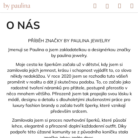
K
Přejít
Hledat
Náku
M
Přihlášení
na
o
obsah
Zpět
Zpět
košík
š
O NÁS
í
C
k
o
PŘÍBĚH ZNAČKY BY PAULINA JEWELRY
p
Jmenuji se Paulina a jsem zakladatelkou a designérkou značky
by paulina jewelry.
o
t
Moje cesta ke šperkům začala už v dětství, kdy jsem si
zamilovala jejich jemnost, krásu i schopnost vyjádřit to, co slova
ř
někdy nedokážou. V roce 2020 jsem se rozhodla tuto vášeň
e
proměnit v realitu a dát jí skutečnou podobu. To, co začalo jako
radostné tvoření náramků pro přátele, postupně přerostlo v
b
něco mnohem většího. Přirozeně jsem tak propojila svou lásku k
u
módě, designu a detailu s dlouholetými zkušenostmi práce pro
j
luxury fashion brandy a začala tvořit šperky, které vznikají
především srdcem.
e
Zamilovala jsem si proces navrhování šperků, které působí
t
lehce, elegantně a přirozeně doplní každodenní outfit. Díky
e
podpoře této úžasné komunity se z původního koníčku stala
n
značka, jakou znáte dnes.