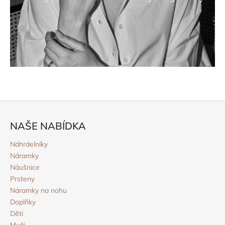
Z
á
NAŠE NABÍDKA
p
a
Náhrdelníky
Náramky
t
Náušnice
í
Prsteny
Náramky na nohu
Doplňky
Děti
Muži