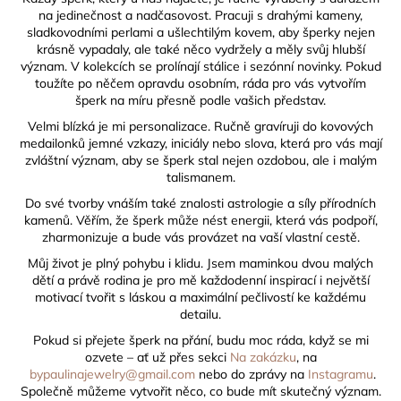
č
na jedinečnost a nadčasovost. Pracuji s drahými kameny,
u
sladkovodními perlami a ušlechtilým kovem, aby šperky nejen
j
krásně vypadaly, ale také něco vydržely a měly svůj hlubší
e
význam. V kolekcích se prolínají stálice i sezónní novinky. Pokud
m
toužíte po něčem opravdu osobním, ráda pro vás vytvořím
e
šperk na míru přesně podle vašich představ.
Velmi blízká je mi personalizace. Ručně gravíruji do kovových
medailonků jemné vzkazy, iniciály nebo slova, která pro vás mají
zvláštní význam, aby se šperk stal nejen ozdobou, ale i malým
talismanem.
Do své tvorby vnáším také znalosti astrologie a síly přírodních
kamenů. Věřím, že šperk může nést energii, která vás podpoří,
zharmonizuje a bude vás provázet na vaší vlastní cestě.
Můj život je plný pohybu i klidu. Jsem maminkou dvou malých
dětí a právě rodina je pro mě každodenní inspirací i největší
motivací tvořit s láskou a maximální pečlivostí ke každému
detailu.
Pokud si přejete šperk na přání, budu moc ráda, když se mi
ozvete – ať už přes sekci
Na zakázku
, na
bypaulinajewelry@gmail.com
nebo do zprávy na
Instagramu
.
Společně můžeme vytvořit něco, co bude mít skutečný význam.