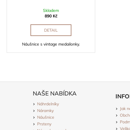
Skladem
890 Kč
DETAIL
Náušnice s vintage medailonky.
Z
á
NAŠE NABÍDKA
INFO
p
Náhrdelníky
a
Jak n
Náramky
t
Obch
Náušnice
í
Podmí
Prsteny
Velik