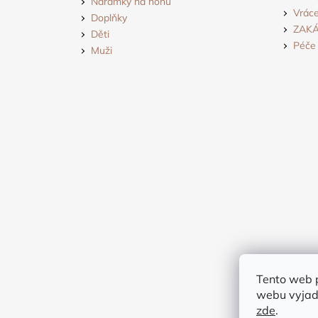
Náramky na nohu
Vráce
Doplňky
ZAK
Děti
Péče 
Muži
Tento web 
webu vyjadř
zde
.