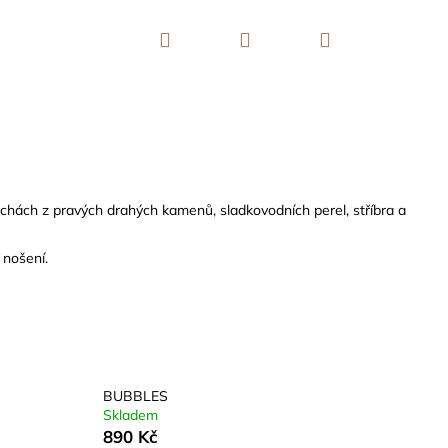
Hledat
Přihlášení
Nákupní
košík
Čechách z pravých drahých kamenů, sladkovodních perel, stříbra a
 nošení.
BUBBLES
Skladem
890 Kč