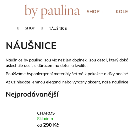
K
Přejít
na
o
SHOP
KOLE
obsah
Zpět
Zpět
š
do
do
í
Domů
SHOP
NÁUŠNICE
k
obchodu
obchodu
NÁUŠNICE
Náušnice by paulina jsou víc než jen doplněk, jsou detail, který do
ušlechtilé oceli, s důrazem na detail a kvalitu.
Používáme hypoalergenní materiály šetrné k pokožce a díky odolné 
Ať už hledáte jemnou eleganci nebo výrazný akcent, naše náušnice 
Nejprodávanější
CHARMS
Skladem
290 Kč
od