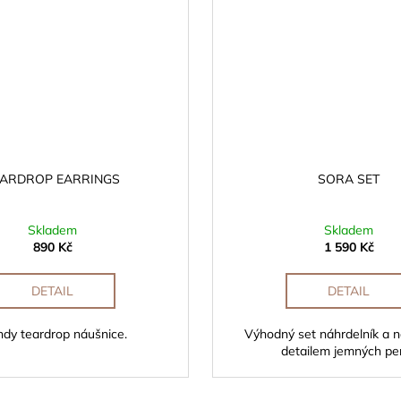
EARDROP EARRINGS
SORA SET
Skladem
Skladem
890 Kč
1 590 Kč
DETAIL
DETAIL
ndy teardrop náušnice.
Výhodný set náhrdelník a n
detailem jemných per