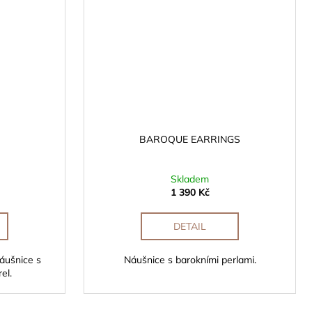
BAROQUE EARRINGS
Skladem
1 390 Kč
DETAIL
áušnice s
Náušnice s barokními perlami.
el.