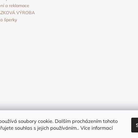
v
ní a reklamace
k
ÁZKOVÁ VÝROBA
y
o šperky
v
ý
p
i
s
u
používá soubory cookie. Dalším procházením tohoto
ujete souhlas s jejich používáním.. Více informací