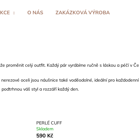
KCE
O NÁS
ZAKÁZKOVÁ VÝROBA
Co potřebujete najít?
HLEDAT
káže proměnit celý outfit. Každý pár vyrábíme ručně s láskou a péčí v 
nerezové oceli jsou náušnice také voděodolné, ideální pro každodenní
Doporučujeme
podtrhnou váš styl a rozzáří každý den.
PERLÉ CUFF
Skladem
590 Kč