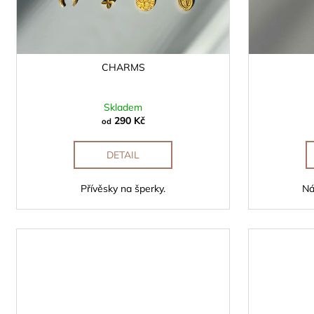
u
k
t
ů
CHARMS
Skladem
290 Kč
od
DETAIL
Přívěsky na šperky.
Ná