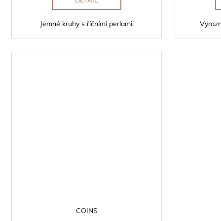
DETAIL
Jemné kruhy s říčními perlami.
Výrazn
COINS