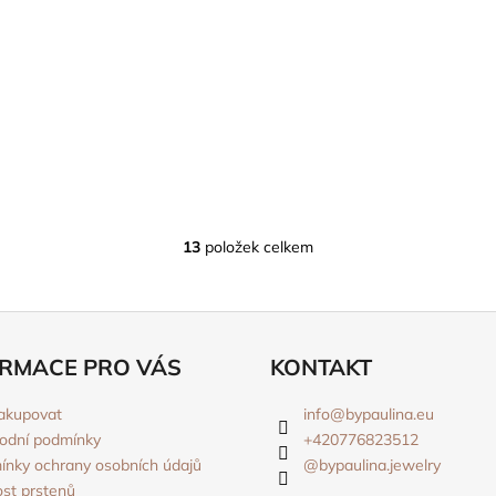
13
položek celkem
O
v
l
á
d
RMACE PRO VÁS
KONTAKT
a
c
akupovat
info
@
bypaulina.eu
í
odní podmínky
+420776823512
p
nky ochrany osobních údajů
@bypaulina.jewelry
r
ost prstenů