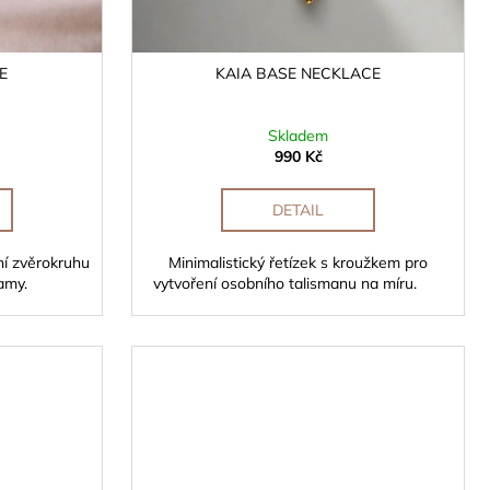
E
KAIA BASE NECKLACE
Skladem
990 Kč
DETAIL
í zvěrokruhu
Minimalistický řetízek s kroužkem pro
amy.
vytvoření osobního talismanu na míru.