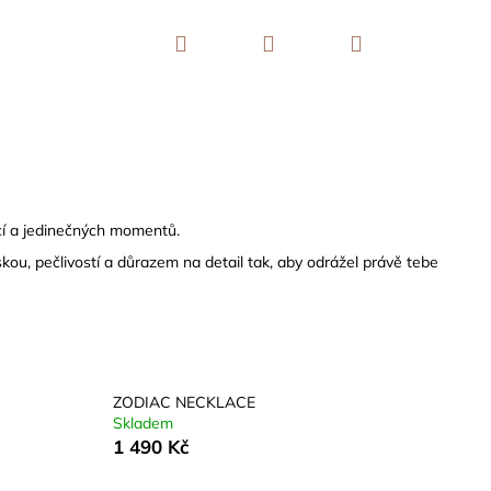
Hledat
Přihlášení
Nákupní
košík
cí a jedinečných momentů.
kou, pečlivostí a důrazem na detail tak, aby odrážel právě tebe
ZODIAC NECKLACE
Skladem
1 490 Kč