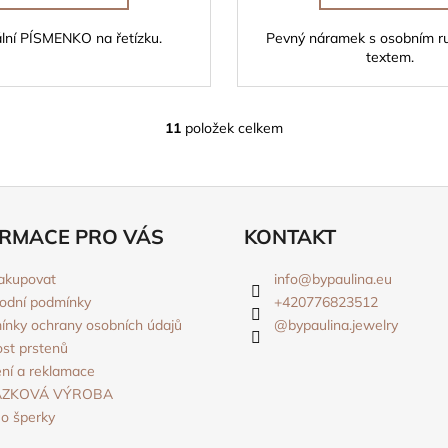
ální PÍSMENKO na řetízku.
Pevný náramek s osobním r
textem.
11
položek celkem
O
v
l
á
d
RMACE PRO VÁS
KONTAKT
a
c
akupovat
info
@
bypaulina.eu
í
odní podmínky
+420776823512
p
nky ochrany osobních údajů
@bypaulina.jewelry
r
ost prstenů
v
ní a reklamace
k
ÁZKOVÁ VÝROBA
y
o šperky
v
ý