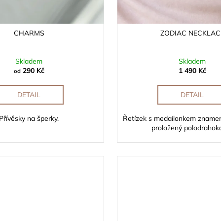
CHARMS
ZODIAC NECKLAC
Skladem
Skladem
290 Kč
1 490 Kč
od
DETAIL
DETAIL
Přívěsky na šperky.
Řetízek s medailonkem znamen
proložený polodrahok