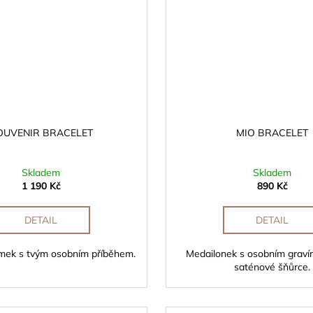
OUVENIR BRACELET
MIO BRACELET
Skladem
Skladem
1 190 Kč
890 Kč
DETAIL
DETAIL
mek s tvým osobním příběhem.
Medailonek s osobním graví
saténové šňůrce.