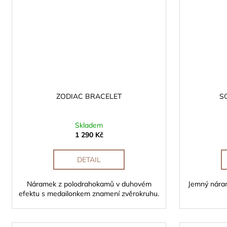
ZODIAC BRACELET
S
Skladem
1 290 Kč
DETAIL
Náramek z polodrahokamů v duhovém
Jemný nára
efektu s medailonkem znamení zvěrokruhu.