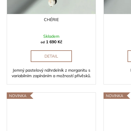
k
t
ů
CHÉRIE
Skladem
1 690 Kč
od
DETAIL
Jemný pastelový náhrdelník z morganitu s
variabilním zapínáním a možností přívěsků.
NOVINKA
NOVINKA