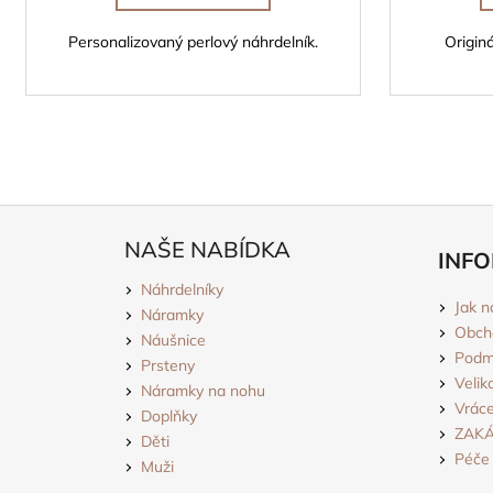
Personalizovaný perlový náhrdelník.
Origin
Z
á
NAŠE NABÍDKA
INFO
p
Náhrdelníky
a
Jak n
Náramky
t
Obch
Náušnice
í
Podmí
Prsteny
Velik
Náramky na nohu
Vráce
Doplňky
ZAK
Děti
Péče 
Muži