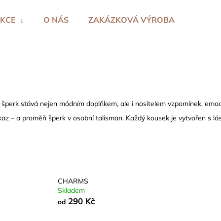
KCE
O NÁS
ZAKÁZKOVÁ VÝROBA
Co potřebujete najít?
HLEDAT
e šperk stává nejen módním doplňkem, ale i nositelem vzpomínek, emo
kaz – a proměň šperk v osobní talisman. Každý kousek je vytvořen s lás
Doporučujeme
CHARMS
Skladem
290 Kč
od