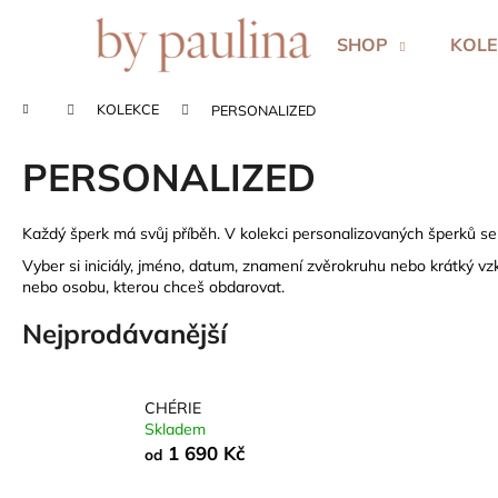
K
Přejít
na
o
SHOP
KOLE
obsah
Zpět
Zpět
š
do
do
í
Domů
KOLEKCE
PERSONALIZED
k
obchodu
obchodu
PERSONALIZED
Každý šperk má svůj příběh. V kolekci personalizovaných šperků s
Vyber si iniciály, jméno, datum, znamení zvěrokruhu nebo krátký vz
nebo osobu, kterou chceš obdarovat.
Nejprodávanější
CHÉRIE
Skladem
1 690 Kč
od