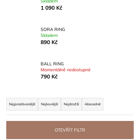
Skladem
a
1 090 Kč
j
í
SORA RING
t
Skladem
?
890 Kč
BALL RING
Momentálně nedostupné
HLEDAT
790 Kč
Ř
D
a
Nejprodávanější
Nejlevnější
Nejdražší
Abecedně
o
z
p
o
e
r
n
OTEVŘÍT FILTR
u
í