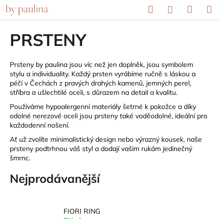
K
Přejít
Hledat
Náku
M
Přihlášení
na
o
obsah
Zpět
Zpět
košík
š
PRSTENY
í
C
k
o
Prsteny by paulina jsou víc než jen doplněk, jsou symbolem
stylu a individuality. Každý prsten vyrábíme ručně s láskou a
p
péčí v Čechách z pravých drahých kamenů, jemných perel,
o
stříbra a ušlechtilé oceli, s důrazem na detail a kvalitu.
t
Používáme hypoalergenní materiály šetrné k pokožce a díky
ř
odolné nerezové oceli jsou prsteny také voděodolné, ideální pro
každodenní nošení.
e
Ať už zvolíte minimalistický design nebo výrazný kousek, naše
b
prsteny podtrhnou váš styl a dodají vašim rukám jedinečný
u
šmrnc.
j
Nejprodávanější
e
t
e
FIORI RING
n