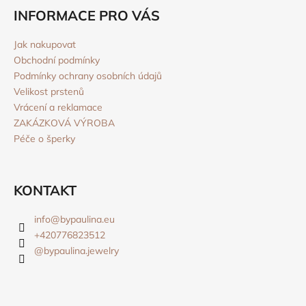
s
INFORMACE PRO VÁS
u
Jak nakupovat
Obchodní podmínky
Podmínky ochrany osobních údajů
Velikost prstenů
Vrácení a reklamace
ZAKÁZKOVÁ VÝROBA
Péče o šperky
KONTAKT
info
@
bypaulina.eu
+420776823512
@bypaulina.jewelry