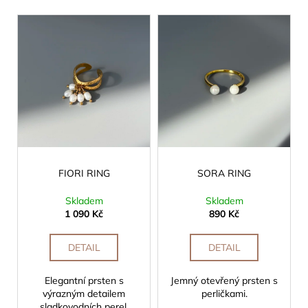
č
p
u
V
r
j
ý
o
e
p
m
d
i
e
u
s
k
p
t
r
ů
o
d
FIORI RING
SORA RING
u
k
Skladem
Skladem
t
1 090 Kč
890 Kč
ů
DETAIL
DETAIL
Elegantní prsten s
Jemný otevřený prsten s
výrazným detailem
perličkami.
sladkovodních perel.