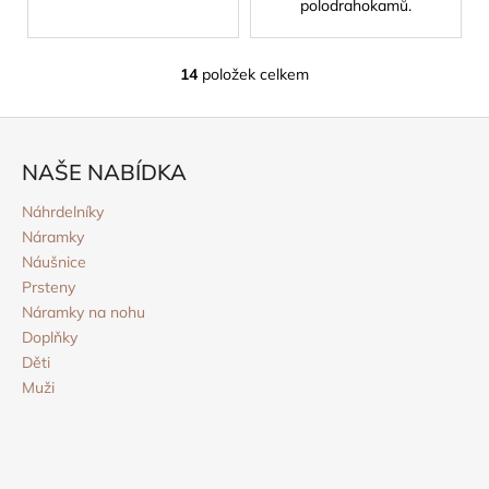
polodrahokamů.
14
položek celkem
O
v
Z
l
á
á
NAŠE NABÍDKA
d
p
a
a
Náhrdelníky
c
Náramky
t
í
Náušnice
í
p
Prsteny
r
Náramky na nohu
v
Doplňky
k
Děti
y
Muži
v
ý
p
i