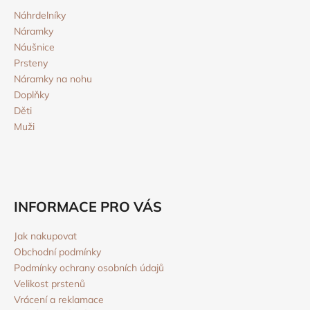
p
í
p
a
Náhrdelníky
r
Náramky
t
v
Náušnice
í
k
Prsteny
y
Náramky na nohu
v
Doplňky
ý
Děti
p
Muži
i
s
u
INFORMACE PRO VÁS
Jak nakupovat
Obchodní podmínky
Podmínky ochrany osobních údajů
Velikost prstenů
Vrácení a reklamace