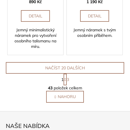
890 Kč
1 190 Kč
DETAIL
DETAIL
Jemný minimalistický
Jemný náramek s tvým
náramek pro vytvoření
osobním příběhem.
osobního talismanu na
míru.
NAČÍST 20 DALŠÍCH
S
1
3
t
O
r
43
položek celkem
v
á
NAHORU
l
n
k
á
o
d
Z
v
a
á
á
c
NAŠE NABÍDKA
n
í