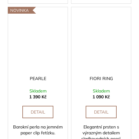
NOVINKA
PEARLE
FIORI RING
Skladem
Skladem
1 390 Kč
1 090 Kč
DETAIL
DETAIL
Barokní perla na jemném
Elegantní prsten s
paper clip řetízku.
výrazným detailem
sladkovodních perel.