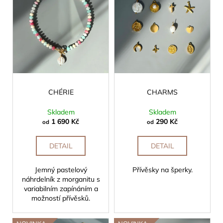
o
č
p
u
d
i
j
u
s
e
k
p
m
t
e
r
ů
o
d
CHÉRIE
CHARMS
u
k
Skladem
Skladem
t
1 690 Kč
290 Kč
od
od
ů
DETAIL
DETAIL
Jemný pastelový
Přívěsky na šperky.
náhrdelník z morganitu s
variabilním zapínáním a
možností přívěsků.