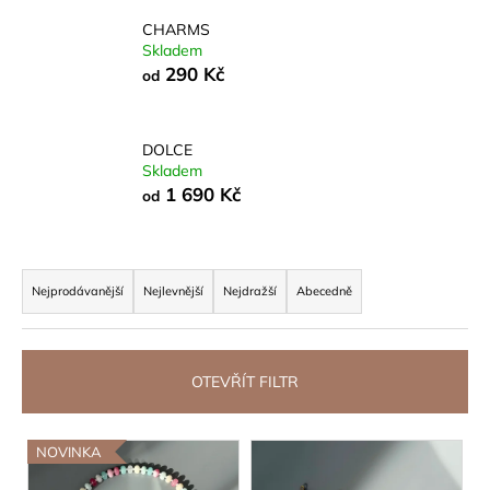
a
CHARMS
Skladem
j
290 Kč
od
í
t
?
DOLCE
Skladem
1 690 Kč
od
HLEDAT
Ř
a
Nejprodávanější
Nejlevnější
Nejdražší
Abecedně
z
D
e
o
n
OTEVŘÍT FILTR
p
í
o
p
V
r
NOVINKA
r
u
ý