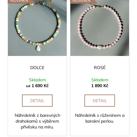
NOVINKA
NOVINKA
DOLCE
ROSÉ
Skladem
Skladem
1 690 Kč
1 890 Kč
od
DETAIL
DETAIL
Náhrdelník z barevných
Náhrdelník s růženínem a
drahokamů s výběrem
barokní perlou.
přívěsku na míru.