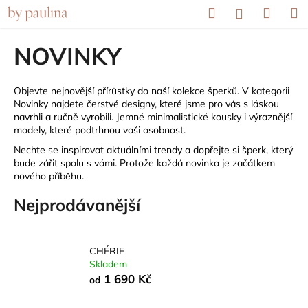
K
Přejít
Hledat
Náku
M
Přihlášení
na
o
obsah
Zpět
Zpět
košík
š
NOVINKY
í
C
k
o
Objevte nejnovější přírůstky do naší kolekce šperků. V kategorii
Novinky najdete čerstvé designy, které jsme pro vás s láskou
p
navrhli a ručně vyrobili. Jemné minimalistické kousky i výraznější
o
modely, které podtrhnou vaši osobnost.
t
Nechte se inspirovat aktuálními trendy a dopřejte si šperk, který
ř
bude zářit spolu s vámi. Protože každá novinka je začátkem
nového příběhu.
e
b
Nejprodávanější
u
j
e
CHÉRIE
Skladem
t
1 690 Kč
od
e
n