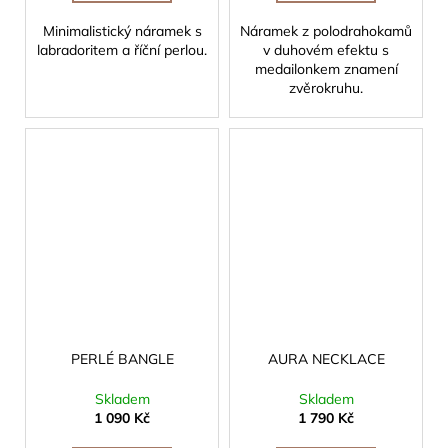
Minimalistický náramek s
Náramek z polodrahokamů
labradoritem a říční perlou.
v duhovém efektu s
medailonkem znamení
zvěrokruhu.
PERLÉ BANGLE
AURA NECKLACE
Skladem
Skladem
1 090 Kč
1 790 Kč