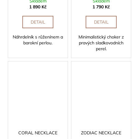
Skladem
Skladem
1 890 Kč
1 790 Kč
DETAIL
DETAIL
Náhrdelník s růženínem a
Minimalistický choker z
barokní perlou.
pravých sladkovodních
perel.
CORAL NECKLACE
ZODIAC NECKLACE