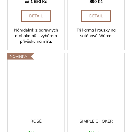
1 690 Kč
890 Kč
od
DETAIL
DETAIL
Náhrdelník z barevných
Tři karma kroužky na
drahokamů s výběrem
saténové šňůrce.
přívěsku na míru.
NOVINKA
ROSÉ
SIMPLÉ CHOKER