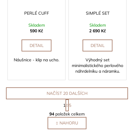
PERLÉ CUFF
SIMPLÉ SET
Skladem
Skladem
590 Kč
2 690 Kč
DETAIL
DETAIL
Náušnice - klip na ucho.
Výhodný set
minimalistického perlového
náhrdelníku a náramku.
NAČÍST 20 DALŠÍCH
S
1
5
t
O
r
94
položek celkem
v
á
NAHORU
l
n
k
á