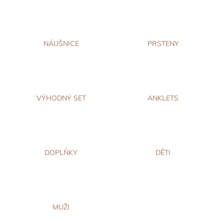
a
j
í
NÁUŠNICE
PRSTENY
t
?
VÝHODNÝ SET
ANKLETS
HLEDAT
DOPLŇKY
DĚTI
D
o
p
o
r
MUŽI
u