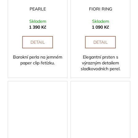
PEARLE
FIORI RING
Skladem
Skladem
1 390 Kč
1 090 Kč
DETAIL
DETAIL
Barokní perla na jemném
Elegantní prsten s
paper clip řetízku.
výrazným detailem
sladkovodních perel.