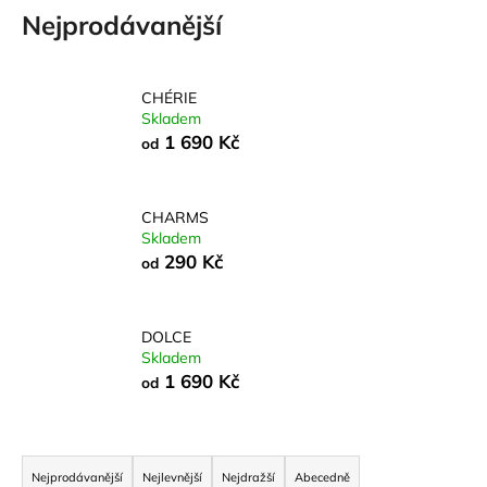
č
Nejprodávanější
u
j
e
m
CHÉRIE
Skladem
e
1 690 Kč
od
CHARMS
Skladem
290 Kč
od
DOLCE
Skladem
1 690 Kč
od
Ř
a
Nejprodávanější
Nejlevnější
Nejdražší
Abecedně