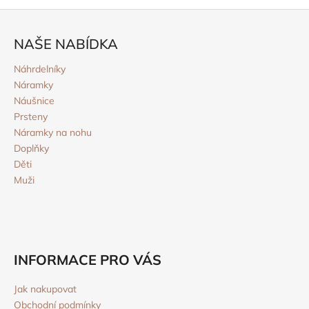
o
d
Z
v
a
á
á
c
NAŠE NABÍDKA
n
p
í
í
p
a
Náhrdelníky
r
Náramky
t
v
Náušnice
í
k
Prsteny
y
Náramky na nohu
v
Doplňky
ý
Děti
p
Muži
i
s
u
INFORMACE PRO VÁS
Jak nakupovat
Obchodní podmínky