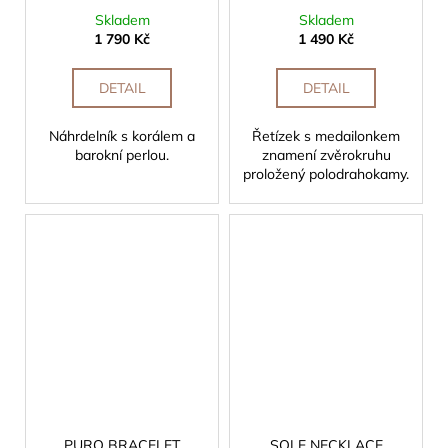
Skladem
Skladem
1 790 Kč
1 490 Kč
DETAIL
DETAIL
Náhrdelník s korálem a
Řetízek s medailonkem
barokní perlou.
znamení zvěrokruhu
proložený polodrahokamy.
PURO BRACELET
SOLE NECKLACE