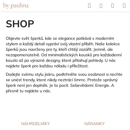
K
Přejít
Hledat
Náku
M
Přihlášení
na
o
obsah
Zpět
Zpět
košík
š
SHOP
í
C
k
o
Objevte svět šperků, kde se elegance potkává s moderním
stylem a každý detail vypráví svůj vlastní příběh. Naše kolekce
p
šperků jsou navrženy pro ty, kteří chtějí zazářit. Jemně, ale
o
nezapomenutelně. Od minimalistických kousků pro každodenní
kouzlo až po výrazné designy, které přitahují pohledy. U nás
t
najdete šperk pro každou náladu i příležitost.
ř
Dodejte svému stylu jiskru, podtrhněte svou osobnost a nechte
e
se unést trendy, které nikdy neztrácí šmrnc. Protože správný
b
šperk není jen doplněk. Je to pocit. Sebevědomí. Energie. A
u
přesně tu najdete u nás.
j
e
t
e
NÁHRDELNÍKY
NÁRAMKY
n