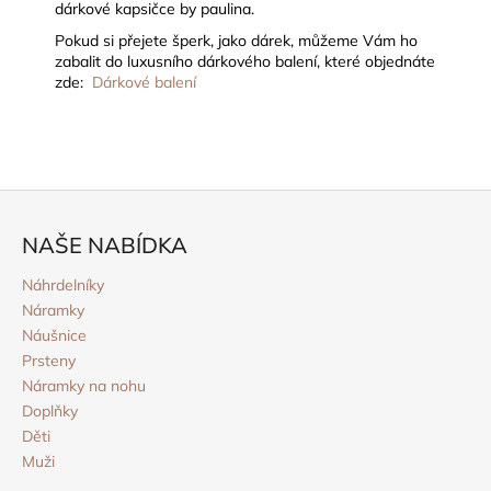
dárkové kapsičce by paulina.
Pokud si přejete šperk, jako dárek, můžeme Vám ho
zabalit do luxusního dárkového balení, které objednáte
zde:
Dárkové balení
Z
á
NAŠE NABÍDKA
p
a
Náhrdelníky
Náramky
t
Náušnice
í
Prsteny
Náramky na nohu
Doplňky
Děti
Muži