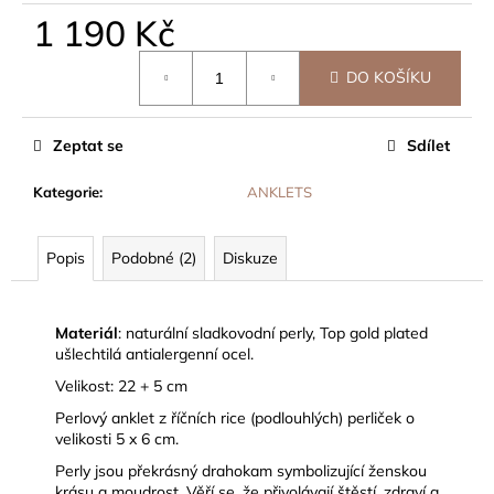
č
1 190 Kč
u
j
Měrná
e
DO KOŠÍKU
cena:
m
e
Zeptat se
Sdílet
Kategorie
:
ANKLETS
Popis
Podobné (2)
Diskuze
Materiál
: naturální sladkovodní perly, Top gold plated
ušlechtilá antialergenní ocel.
Velikost: 22 + 5 cm
Perlový anklet z říčních rice (podlouhlých) perliček o
velikosti 5 x 6 cm.
Perly jsou překrásný drahokam symbolizující ženskou
krásu a moudrost. Věří se, že přivolávají štěstí, zdraví a