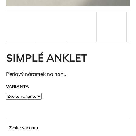
a
j
í
t
?
SIMPLÉ ANKLET
HLEDAT
Perlový náramek na nohu.
VARIANTA
D
o
p
o
r
Zvolte variantu
u