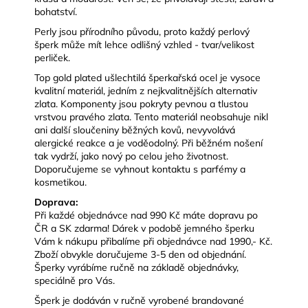
bohatství.
Perly jsou přírodního původu, proto každý perlový
šperk může mít lehce odlišný vzhled - tvar/velikost
perliček.
Top gold plated ušlechtilá šperkařská ocel je vysoce
kvalitní materiál, jedním z nejkvalitnějších alternativ
zlata. Komponenty jsou pokryty pevnou a tlustou
vrstvou pravého zlata. Tento materiál neobsahuje nikl
ani další sloučeniny běžných kovů, nevyvolává
alergické reakce a je voděodolný.
Při běžném nošení
tak vydrží, jako nový po celou jeho životnost.
Doporučujeme se vyhnout kontaktu s parfémy a
kosmetikou.
Doprava:
Při každé objednávce nad 990 Kč máte dopravu po
ČR a SK zdarma! Dárek
v podobě jemného šperku
Vám k nákupu přibalíme při objednávce nad 1990,- Kč.
Zboží obvykle doručujeme 3-5 den od objednání.
Šperky vyrábíme ručně na základě objednávky,
speciálně pro Vás.
Š
perk je dodáván v ručně vyrobené brandované