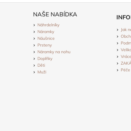
Z
á
NAŠE NABÍDKA
INFO
p
Náhrdelníky
a
Jak n
Náramky
t
Obch
Náušnice
í
Podmí
Prsteny
Velik
Náramky na nohu
Vráce
Doplňky
ZAK
Děti
Péče 
Muži