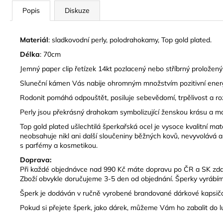
Popis
Diskuze
Materiál
: sladkovodní perly, polodrahokamy, Top gold plated.
Délka
: 70cm
Jemný paper clip řetízek 14kt pozlacený nebo stříbrný prolože
Sluneční kámen Vás nabije ohromným množstvím pozitivní energi
Rodonit pomáhá odpouštět, posiluje sebevědomí, trpělivost a rozh
Perly jsou překrásný drahokam symbolizující ženskou krásu a moud
Top gold plated ušlechtilá šperkařská ocel je vysoce kvalitní mat
neobsahuje nikl ani další sloučeniny běžných kovů, nevyvolává a
s parfémy a kosmetikou.
Doprava:
Při každé objednávce nad 990 Kč máte dopravu po ČR a SK zd
Zboží obvykle doručujeme 3-5 den od objednání. Šperky vyrábím
Š
perk je dodáván v ručně vyrobené brandované dárkové kapsičc
Pokud si přejete šperk, jako dárek, můžeme Vám ho zabalit do 