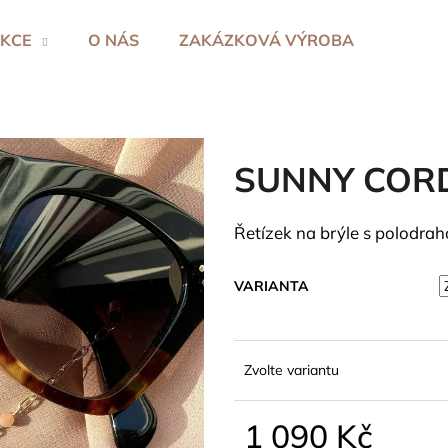
KCE
O NÁS
ZAKÁZKOVÁ VÝROBA
Co potřebujete najít?
SUNNY COR
HLEDAT
Řetízek na brýle s polodrah
Doporučujeme
VARIANTA
Zvolte variantu
1 090 Kč