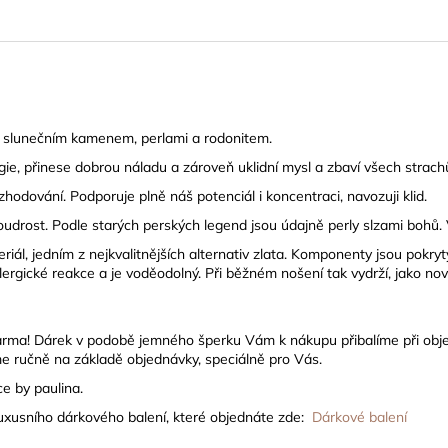
ný slunečním kamenem, perlami a rodonitem.
e, přinese dobrou náladu a zároveň uklidní mysl a zbaví všech strach
odování. Podporuje plně náš potenciál i koncentraci, navozuji klid.
rost. Podle starých perských legend jsou údajně perly slzami bohů. Věří
eriál, jedním z nejkvalitnějších alternativ zlata. Komponenty jsou pokr
lergické reakce a je voděodolný.
Při běžném nošení tak vydrží, jako no
arma! Dárek
v podobě jemného šperku Vám k nákupu přibalíme při obj
e ručně na základě objednávky, speciálně pro Vás.
e by paulina.
luxusního dárkového balení, které objednáte zde:
Dárkové balení