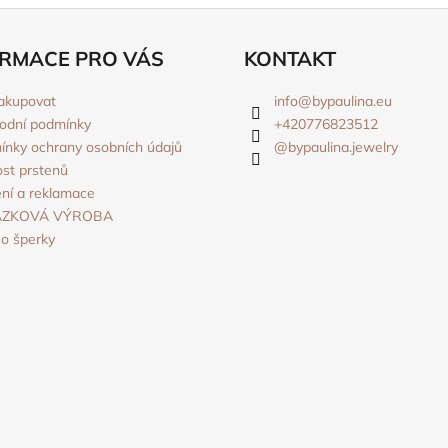
RMACE PRO VÁS
KONTAKT
akupovat
info
@
bypaulina.eu
odní podmínky
+420776823512
nky ochrany osobních údajů
@bypaulina.jewelry
ost prstenů
ní a reklamace
ÁZKOVÁ VÝROBA
o šperky