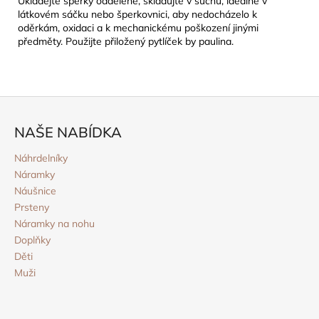
Ukládejte šperky odděleně, skladujte v suchu, ideálně v
látkovém sáčku nebo šperkovnici, aby nedocházelo k
oděrkám, oxidaci a k mechanickému poškození jinými
předměty. Použijte přiložený pytlíček by paulina.
Z
á
NAŠE NABÍDKA
p
a
Náhrdelníky
Náramky
t
Náušnice
í
Prsteny
Náramky na nohu
Doplňky
Děti
Muži