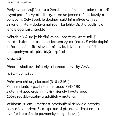
nezaměnitelně.
Perly symbolizují čistotu a ženskost, zatímco labradorit okouzlí
svými proměnlivými odlesky, které se jemně mění s každým
pohybem. Celý šperk je doplněn subtilním přívěskem se
zirkonem, který dodává náhrdelníku lehký třpyt a podtrhuje
jeho elegantní charakter.
Náhrdelník Aura je ideální volbou pro ženy, které milují
minimalistickou krásu s nádechem výjimečnosti. Skvěle doplní
každodenní outfit i slavnostní chvíle, kdy chcete zazářit
nenápadným, ale působivým způsobem.
Materiál:
Přírodní sladkovodní perly a labradorit kvality AAA.
Bohemian zirkon.
Prémiová chirurgická ocel (316 / 316L).
Zlatá varianta - pozlacení metodou PVD 18K
zlatem. Hypoalergenní | skin-friendly | waterproof.
100% recyklovatelný a udržitelný materiál.
Velikost:
38 cm + možnost prodloužení délky dle potřeby
pomocí extenderu 5 cm. (pokud si přejete velikost na míru,
uveďte ji prosím do poznámky k objednávce).