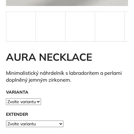
a
j
í
t
?
AURA NECKLACE
HLEDAT
Minimalistický náhrdelník s labradoritem a perlami
doplněný jemným zirkonem.
VARIANTA
D
o
p
EXTENDER
o
r
u