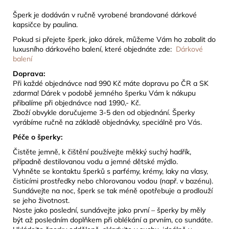
Š
perk je dodáván v ručně vyrobené brandované dárkové
kapsičce by paulina.
Pokud si přejete šperk, jako dárek, můžeme Vám ho zabalit do
luxusního dárkového balení, které objednáte zde:
Dárkové
balení
Doprava:
Při každé objednávce nad 990 Kč máte dopravu po ČR a SK
zdarma! Dárek
v podobě jemného šperku Vám k nákupu
přibalíme při objednávce nad 1990,- Kč.
Zboží obvykle doručujeme 3-5 den od objednání. Šperky
vyrábíme ručně na základě objednávky, speciálně pro Vás.
Péče o šperky:
Čistěte jemně, k čištění používejte měkký suchý hadřík,
případně destilovanou vodu a jemné dětské mýdlo.
Vyhněte se kontaktu šperků s parfémy, krémy, laky na vlasy,
čisticími prostředky nebo chlorovanou vodou (např. v bazénu).
Sundávejte na noc, šperk se tak méně opotřebuje a prodlouží
se jeho životnost.
Noste jako poslední, sundávejte jako první – šperky by měly
být až posledním doplňkem při oblékání a prvním, co sundáte.