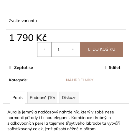
č
u
j
e
Zvolte variantu
m
e
1 790 Kč
Měrná
DO KOŠÍKU
cena:
Zeptat se
Sdílet
Kategorie
:
NÁHRDELNÍKY
Popis
Podobné (10)
Diskuze
Aura je jemný a nadčasový náhrdelník, který v sobě nese
harmonii přírody i tichou eleganci. Kombinace drobných
sladkovodních perel a tajemně třpytivého labradoritu vytváří
sofistikovaný celek, jenž působí něžně a přitom