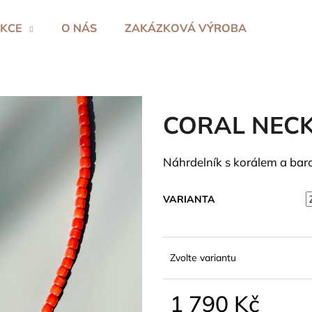
KCE
O NÁS
ZAKÁZKOVÁ VÝROBA
Co potřebujete najít?
CORAL NEC
HLEDAT
Náhrdelník s korálem a baro
Doporučujeme
VARIANTA
Zvolte variantu
1 790 Kč