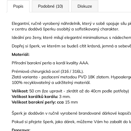
Popis
Podobné (10)
Diskuze
Elegantní, ručně vyrobený náhrdelník, který v sobě spojuje sílu p
v centru dodává šperku osobitý a sofistikovaný charakter.
Ideální pro ženy, které milují elegantní minimalismus s nádeche
Dopřej si šperk, ve kterém se budeš cítit krásná, jemná a sebe
Materiál:
Přírodní barokní perla a korál kvality AAA.
Prémiová chirurgická ocel (316 / 316L).
Zlatá varianta - pozlacení metodou PVD 18K zlatem. Hypoalergen
100% recyklovatelný a udržitelný materiál.
Velikost:
50 cm (lze upravit - zkrátit až do 40cm podle potřeby)
Velikost korálků korálu:
3 mm.
Velikost barokní perly:
cca
15 mm
Š
perk je dodáván v ručně vyrobené brandované dárkové kapsičc
Pokud si přejete šperk, jako dárek, můžeme Vám ho zabalit do 
Doprava: