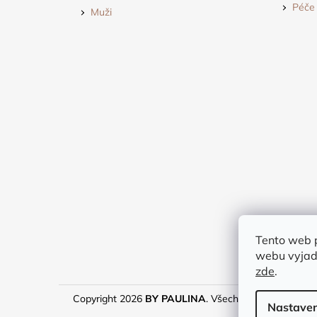
Péče 
Muži
Tento web 
webu vyjadř
zde
.
Copyright 2026
BY PAULINA
. Všechna práva vyhraze
Nastaven