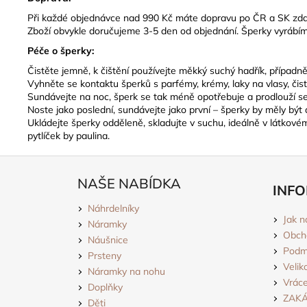
Při každé objednávce nad 990 Kč máte dopravu po ČR a SK zda
Zboží obvykle doručujeme 3-5 den od objednání. Šperky vyrábím
Péče o šperky:
Čistěte jemně, k čištění používejte měkký suchý hadřík, případ
Vyhněte se kontaktu šperků s parfémy, krémy, laky na vlasy, čis
Sundávejte na noc, šperk se tak méně opotřebuje a prodlouží se
Noste jako poslední, sundávejte jako první – šperky by měly být
Ukládejte šperky odděleně, skladujte v suchu, ideálně v látkov
pytlíček by paulina.
Z
á
NAŠE NABÍDKA
INFO
p
Náhrdelníky
a
Jak n
Náramky
t
Obch
Náušnice
í
Podmí
Prsteny
Velik
Náramky na nohu
Vráce
Doplňky
ZAK
Děti