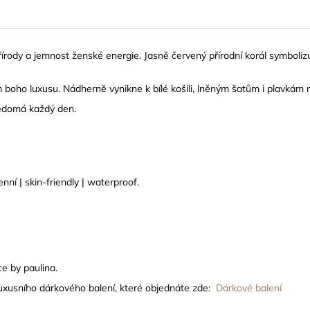
řírody a jemnost ženské energie. Jasně červený přírodní korál symbolizuj
m boho luxusu. Nádherně vynikne k bílé košili, lněným šatům i plavkám
vědomá každý den.
ní | skin-friendly | waterproof.
e by paulina.
luxusního dárkového balení, které objednáte zde:
Dárkové balení