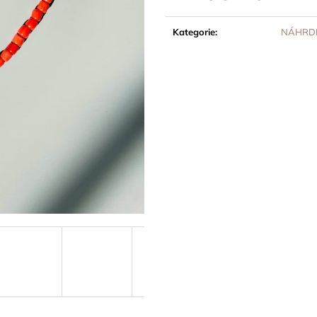
Měrná
cena:
Kategorie
:
NÁHRDE