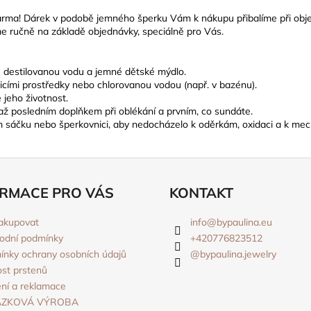
rma! Dárek v podobě jemného šperku Vám k nákupu přibalíme při obje
e ručně na základě objednávky, speciálně pro Vás.
ně destilovanou vodu a jemné dětské mýdlo.
ticími prostředky nebo chlorovanou vodou (např. v bazénu).
 jeho životnost.
 až posledním doplňkem při oblékání a prvním, co sundáte.
ém sáčku nebo šperkovnici, aby nedocházelo k oděrkám, oxidaci a k mec
RMACE PRO VÁS
KONTAKT
akupovat
info
@
bypaulina.eu
odní podmínky
+420776823512
nky ochrany osobních údajů
@bypaulina.jewelry
ost prstenů
ní a reklamace
ÁZKOVÁ VÝROBA