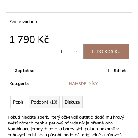
č
u
j
e
Zvolte variantu
m
e
1 790 Kč
Měrná
DO KOŠÍKU
cena:
Zeptat se
Sdílet
Kategorie
:
NÁHRDELNÍKY
Popis
Podobné (10)
Diskuze
Pokud hledáte šperk, který oživí váš outfit a dodá mu hravý,
svěží nádech, tenhle perlový náhrdelník je přesně ono.
Kombinace jemných perel a barevných polodrahokamů v
duhových odstínech působí moderně, originálně a zároveň