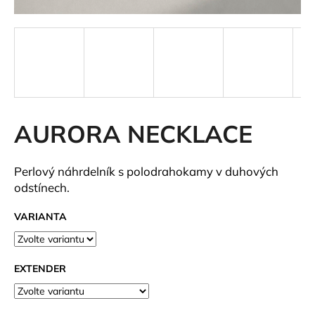
a
j
í
t
?
AURORA NECKLACE
HLEDAT
Perlový náhrdelník s polodrahokamy v duhových
odstínech.
VARIANTA
D
o
p
EXTENDER
o
r
u