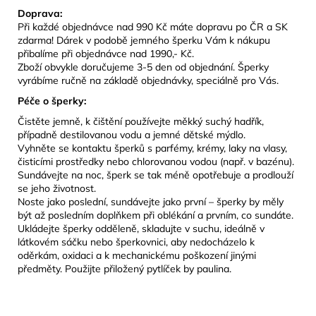
Doprava:
Při každé objednávce nad 990 Kč máte dopravu po ČR a SK
zdarma! Dárek
v podobě jemného šperku Vám k nákupu
přibalíme při objednávce nad 1990,- Kč.
Zboží obvykle doručujeme 3-5 den od objednání. Šperky
vyrábíme ručně na základě objednávky, speciálně pro Vás.
Péče o šperky:
Čistěte jemně, k čištění používejte měkký suchý hadřík,
případně destilovanou vodu a jemné dětské mýdlo.
Vyhněte se kontaktu šperků s parfémy, krémy, laky na vlasy,
čisticími prostředky nebo chlorovanou vodou (např. v bazénu).
Sundávejte na noc, šperk se tak méně opotřebuje a prodlouží
se jeho životnost.
Noste jako poslední, sundávejte jako první – šperky by měly
být až posledním doplňkem při oblékání a prvním, co sundáte.
Ukládejte šperky odděleně, skladujte v suchu, ideálně v
látkovém sáčku nebo šperkovnici, aby nedocházelo k
oděrkám, oxidaci a k mechanickému poškození jinými
předměty. Použijte přiložený pytlíček by paulina.