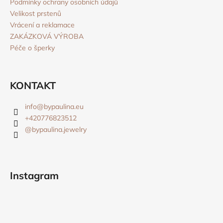
Podmínky ochrany osobních údajů
Velikost prstenů
Vrácení a reklamace
ZAKÁZKOVÁ VÝROBA
Péče o šperky
KONTAKT
info
@
bypaulina.eu
+420776823512
@bypaulina.jewelry
Instagram