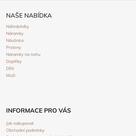
Z
á
NAŠE NABÍDKA
p
a
Náhrdelníky
Náramky
t
Náušnice
í
Prsteny
Náramky na nohu
Doplňky
Děti
Muži
INFORMACE PRO VÁS
Jak nakupovat
Obchodní podmínky