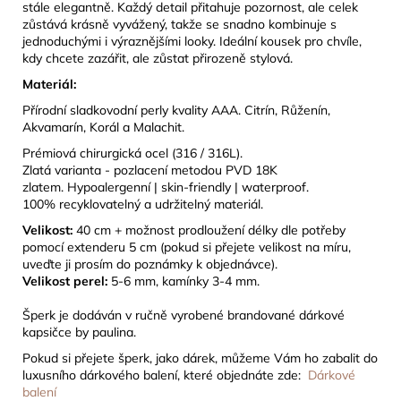
stále elegantně. Každý detail přitahuje pozornost, ale celek
zůstává krásně vyvážený, takže se snadno kombinuje s
jednoduchými i výraznějšími looky. Ideální kousek pro chvíle,
kdy chcete zazářit, ale zůstat přirozeně stylová.
Materiál:
Přírodní sladkovodní perly kvality AAA.
Citrín, Růženín,
Akvamarín, Korál a Malachit.
Prémiová chirurgická ocel (316 / 316L).
Zlatá varianta - pozlacení metodou PVD 18K
zlatem. Hypoalergenní | skin-friendly | waterproof.
100% recyklovatelný a udržitelný materiál.
Velikost:
40 cm + možnost prodloužení délky dle potřeby
pomocí extenderu 5 cm (pokud si přejete velikost na míru,
uveďte ji prosím do poznámky k objednávce).
Velikost perel:
5-6 mm, kamínky 3-4 mm.
Š
perk je dodáván v ručně vyrobené brandované dárkové
kapsičce by paulina.
Pokud si přejete šperk, jako dárek, můžeme Vám ho zabalit do
luxusního dárkového balení, které objednáte zde:
Dárkové
balení