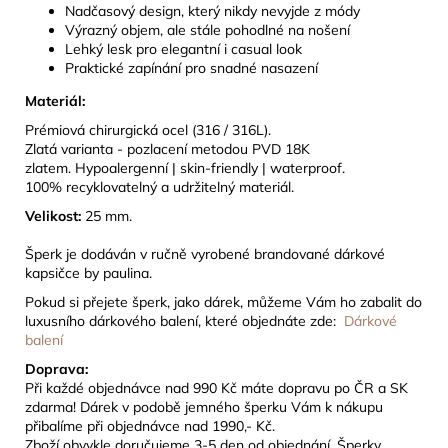
Nadčasový design, který nikdy nevyjde z módy
Výrazný objem, ale stále pohodlné na nošení
Lehký lesk pro elegantní i casual look
Praktické zapínání pro snadné nasazení
Materiál:
Prémiová chirurgická ocel (316 / 316L).
Zlatá varianta - pozlacení metodou PVD 18K
zlatem. Hypoalergenní | skin-friendly | waterproof.
100% recyklovatelný a udržitelný materiál.
Velikost:
25 mm.
Š
perk je dodáván v ručně vyrobené brandované dárkové
kapsičce by paulina.
Pokud si přejete šperk, jako dárek, můžeme Vám ho zabalit do
luxusního dárkového balení, které objednáte zde:
Dárkové
balení
Doprava:
Při každé objednávce nad 990 Kč máte dopravu po ČR a SK
zdarma! Dárek
v podobě jemného šperku Vám k nákupu
přibalíme při objednávce nad 1990,- Kč.
Zboží obvykle doručujeme 3-5 den od objednání. Šperky