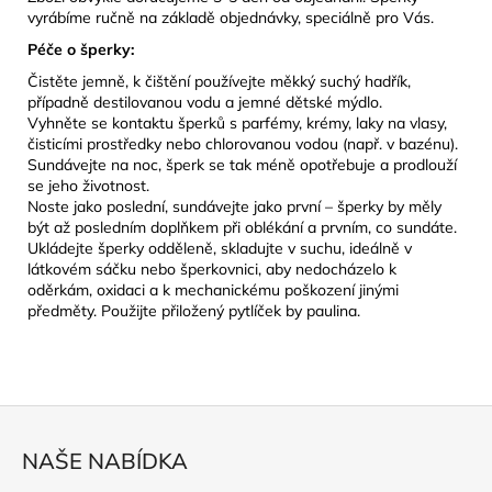
vyrábíme ručně na základě objednávky, speciálně pro Vás.
Péče o šperky:
Čistěte jemně, k čištění používejte měkký suchý hadřík,
případně destilovanou vodu a jemné dětské mýdlo.
Vyhněte se kontaktu šperků s parfémy, krémy, laky na vlasy,
čisticími prostředky nebo chlorovanou vodou (např. v bazénu).
Sundávejte na noc, šperk se tak méně opotřebuje a prodlouží
se jeho životnost.
Noste jako poslední, sundávejte jako první – šperky by měly
být až posledním doplňkem při oblékání a prvním, co sundáte.
Ukládejte šperky odděleně, skladujte v suchu, ideálně v
látkovém sáčku nebo šperkovnici, aby nedocházelo k
oděrkám, oxidaci a k mechanickému poškození jinými
předměty. Použijte přiložený pytlíček by paulina.
Z
á
NAŠE NABÍDKA
p