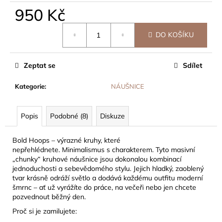
č
950 Kč
u
j
Měrná
e
DO KOŠÍKU
cena:
m
e
Zeptat se
Sdílet
Kategorie
:
NÁUŠNICE
Popis
Podobné (8)
Diskuze
Bold Hoops – výrazné kruhy, které
nepřehlédnete.
Minimalismus s charakterem. Tyto masivní
„chunky“ kruhové náušnice jsou dokonalou kombinací
jednoduchosti a sebevědomého stylu. Jejich hladký, zaoblený
tvar krásně odráží světlo a dodává každému outfitu moderní
šmrnc – ať už vyrážíte do práce, na večeři nebo jen chcete
pozvednout běžný den.
Proč si je zamilujete: