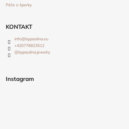
Péče o šperky
KONTAKT
info
@
bypaulina.eu
+420776823512
@bypaulina.jewelry
Instagram