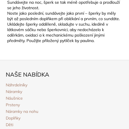
Sundávejte na noc, šperk se tak méně opotřebuje a prodlouží
se jeho životnost.
Noste jako poslední, sundávejte jako první – šperky by měly
být až posledním doplňkem při oblékání a prvním, co sundáte.
Ukládejte šperky odděleně, skladujte v suchu, ideálně v
látkovém sáčku nebo šperkovnici, aby nedocházelo k
oděrkám, oxidaci a k mechanickému poškození jinými
předměty. Použijte přiložený pytlíček by paulina.
Z
á
NAŠE NABÍDKA
p
a
Náhrdelníky
Náramky
t
Náušnice
í
Prsteny
Náramky na nohu
Doplňky
Děti