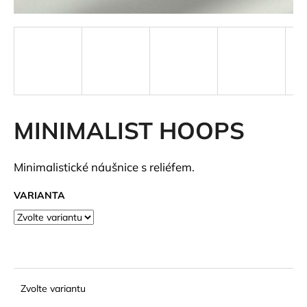
a
j
í
t
?
MINIMALIST HOOPS
HLEDAT
Minimalistické náušnice s reliéfem.
VARIANTA
D
o
p
o
r
Zvolte variantu
u