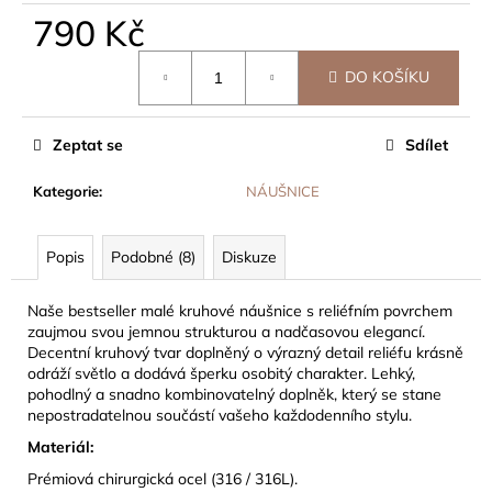
č
790 Kč
u
j
Měrná
e
DO KOŠÍKU
cena:
m
e
Zeptat se
Sdílet
Kategorie
:
NÁUŠNICE
Popis
Podobné (8)
Diskuze
Naše bestseller malé kruhové náušnice s reliéfním povrchem
zaujmou svou jemnou strukturou a nadčasovou elegancí.
Decentní kruhový tvar doplněný o výrazný detail reliéfu krásně
odráží světlo a dodává šperku osobitý charakter. Lehký,
pohodlný a snadno kombinovatelný doplněk, který se stane
nepostradatelnou součástí vašeho každodenního stylu.
Materiál:
Prémiová chirurgická ocel (316 / 316L).