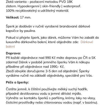
Zlatá varianta - pozlacení metodou PVD 18K
zlatem. Hypoalergenní | skin-friendly | waterproof.
100% recyklovatelný a udržitelný materiál.
Velikost:
17 mm.
Š
perk je dodáván v ručně vyrobené brandované dárkové
kapsičce by paulina.
Pokud si přejete šperk, jako dárek, můžeme Vám ho zabalit do
luxusního dárkového balení, které objednáte zde:
Dárkové
balení
Doprava:
Při každé objednávce nad 990 Kč máte dopravu po ČR a SK
zdarma! Dárek
v podobě jemného šperku Vám k nákupu
přibalíme při objednávce nad 1990,- Kč.
Zboží obvykle doručujeme 3-5 den od objednání. Šperky
vyrábíme ručně na základě objednávky, speciálně pro Vás.
Péče o šperky:
Čistěte jemně, k čištění používejte měkký suchý hadřík,
případně destilovanou vodu a jemné dětské mýdlo.
Vyhněte se kontaktu šperků s parfémy, krémy, laky na vlasy,
čisticími prostředky nebo chlorovanou vodou (např. v bazénu).