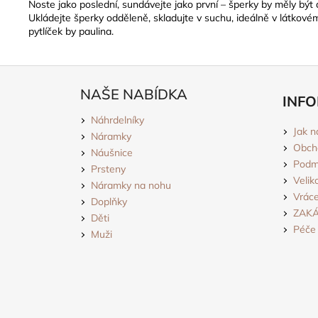
Noste jako poslední, sundávejte jako první – šperky by měly být
Ukládejte šperky odděleně, skladujte v suchu, ideálně v látkov
pytlíček by paulina.
Z
á
NAŠE NABÍDKA
INFO
p
Náhrdelníky
a
Jak n
Náramky
t
Obch
Náušnice
í
Podmí
Prsteny
Velik
Náramky na nohu
Vráce
Doplňky
ZAK
Děti
Péče 
Muži