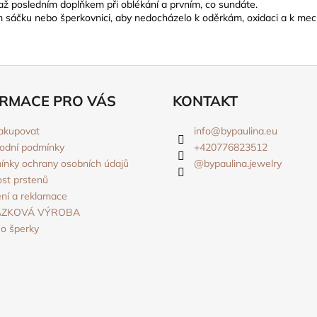
 až posledním doplňkem při oblékání a prvním, co sundáte.
ém sáčku nebo šperkovnici, aby nedocházelo k oděrkám, oxidaci a k mec
RMACE PRO VÁS
KONTAKT
akupovat
info
@
bypaulina.eu
odní podmínky
+420776823512
nky ochrany osobních údajů
@bypaulina.jewelry
ost prstenů
ní a reklamace
ÁZKOVÁ VÝROBA
o šperky