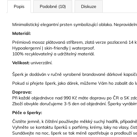
Popis
Podobné (10)
Diskuze
Minimalistický elegantní prsten symbolizující oblaka. Nepravideln
Materiál:
Prémiová mosaz plátovaná stříbrem, zlatá verze pozlacená 14 k
Hypoalergenní | skin-friendly | waterproof.
100% recyklovatelný a udržitelný materiál.
Velikost:
univerzální.
Š
perk je dodáván v ručně vyrobené brandované dárkové kapsičc
Pokud si přejete šperk, jako dárek, můžeme Vám ho zabalit do 
Doprava:
Při každé objednávce nad 990 Kč máte dopravu po ČR a SK zd
Zboží obvykle doručujeme 3-5 den od objednání. Šperky vyrábím
Péče o šperky:
Čistěte jemně, k čištění používejte měkký suchý hadřík, případ
Vyhněte se kontaktu šperků s parfémy, krémy, laky na vlasy, čis
Sundávejte na noc, šperk se tak méně opotřebuje a prodlouží se