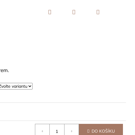
Hledat
Přihlášení
Nákupní
košík
rem.
DO KOŠÍKU