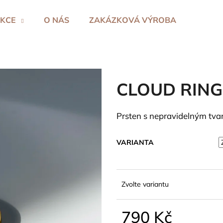
KCE
O NÁS
ZAKÁZKOVÁ VÝROBA
Co potřebujete najít?
CLOUD RING
HLEDAT
Prsten s nepravidelným tva
Doporučujeme
VARIANTA
Zvolte variantu
790 Kč