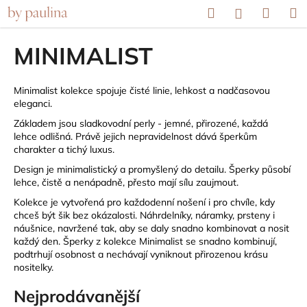
K
Přejít
Hledat
Náku
M
Přihlášení
na
o
obsah
Zpět
Zpět
košík
š
MINIMALIST
í
C
k
o
Minimalist kolekce spojuje čisté linie, lehkost a nadčasovou
eleganci.
p
Základem jsou sladkovodní perly - jemné, přirozené, každá
o
lehce odlišná. Právě jejich nepravidelnost dává šperkům
t
charakter a tichý luxus.
ř
Design je minimalistický a promyšlený do detailu. Šperky působí
e
lehce, čistě a nenápadně, přesto mají sílu zaujmout.
b
Kolekce je vytvořená pro každodenní nošení i pro chvíle, kdy
u
chceš být šik bez okázalosti. Náhrdelníky, náramky, prsteny i
náušnice, navržené tak, aby se daly snadno kombinovat a nosit
j
každý den. Šperky z kolekce Minimalist se snadno kombinují,
e
podtrhují osobnost a nechávají vyniknout přirozenou krásu
nositelky.
t
e
Nejprodávanější
n