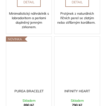
DETAIL
DETAIL
Minimalistický náhrdelník s
Prstýnek z naturálních
labradoritem a perlami
říčních perel se zlatým
doplněný jemným
nebo stříbrným korálkem.
zirkonem.
NOVINKA
PUREA BRACELET
INFINITY HEART
Skladem
Skladem
890 Kč
790 Kč