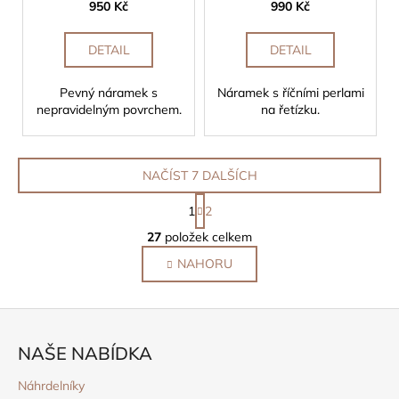
950 Kč
990 Kč
DETAIL
DETAIL
Pevný náramek s
Náramek s říčními perlami
nepravidelným povrchem.
na řetízku.
NAČÍST 7 DALŠÍCH
S
1
2
t
O
r
27
položek celkem
v
á
NAHORU
l
n
k
á
o
d
Z
v
a
á
á
c
NAŠE NABÍDKA
n
p
í
í
p
a
Náhrdelníky