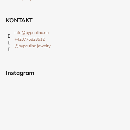
KONTAKT
info
@
bypaulina.eu
+420776823512
@bypaulina.jewelry
Instagram