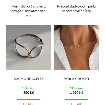
Minimalistický choker z
Přírodní sladkovodní perla
pravých sladkovodních
na saténové šňůrce.
perel.
KARMA BRACELET
PERLA CHOKER
Skladem
Skladem
690 Kč
1 090 Kč
DETAIL
DETAIL