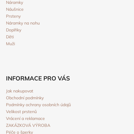
r
Náramky
t
v
Náušnice
í
k
Prsteny
y
Náramky na nohu
v
Doplňky
ý
Děti
p
Muži
i
s
u
INFORMACE PRO VÁS
Jak nakupovat
Obchodní podmínky
Podmínky ochrany osobních údajů
Velikost prstenů
Vrácení a reklamace
ZAKÁZKOVÁ VÝROBA
Péče o šperky