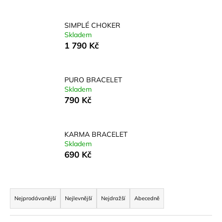
a
j
SIMPLÉ CHOKER
Skladem
í
1 790 Kč
t
?
PURO BRACELET
Skladem
790 Kč
HLEDAT
KARMA BRACELET
Skladem
690 Kč
D
o
p
Ř
o
a
Nejprodávanější
Nejlevnější
Nejdražší
Abecedně
r
z
u