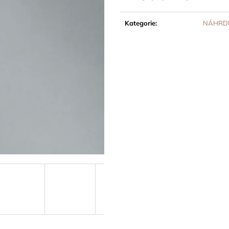
Měrná
cena:
Kategorie
:
NÁHRDE