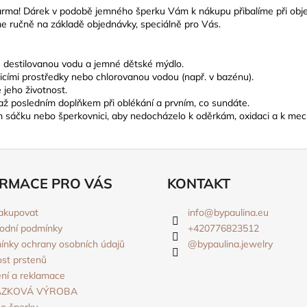
rma! Dárek v podobě jemného šperku Vám k nákupu přibalíme při obje
e ručně na základě objednávky, speciálně pro Vás.
ně destilovanou vodu a jemné dětské mýdlo.
ticími prostředky nebo chlorovanou vodou (např. v bazénu).
 jeho životnost.
 až posledním doplňkem při oblékání a prvním, co sundáte.
ém sáčku nebo šperkovnici, aby nedocházelo k oděrkám, oxidaci a k mec
RMACE PRO VÁS
KONTAKT
akupovat
info
@
bypaulina.eu
odní podmínky
+420776823512
nky ochrany osobních údajů
@bypaulina.jewelry
ost prstenů
ní a reklamace
ÁZKOVÁ VÝROBA