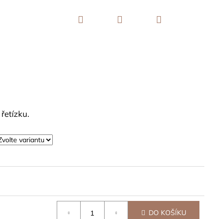
Hledat
Přihlášení
Nákupní
košík
řetízku.
DO KOŠÍKU