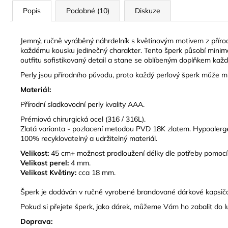
Popis
Podobné (10)
Diskuze
Jemný, ručně vyráběný náhrdelník s květinovým motivem z přírod
každému kousku jedinečný charakter. Tento šperk působí minimalis
outfitu sofistikovaný detail a stane se oblíbeným doplňkem každé
Perly jsou přírodního původu, proto každý perlový šperk může mít
Materiál:
Přírodní sladkovodní perly kvality AAA.
Prémiová chirurgická ocel (316 / 316L).
Zlatá varianta - pozlacení metodou PVD 18K zlatem. Hypoalergen
100% recyklovatelný a udržitelný materiál.
Velikost:
45 cm
+ možnost prodloužení délky dle potřeby pomoc
Velikost perel:
4 mm.
Velikost Květiny:
cca 18 mm.
Š
perk je dodáván v ručně vyrobené brandované dárkové kapsičc
Pokud si přejete šperk, jako dárek, můžeme Vám ho zabalit do 
Doprava: