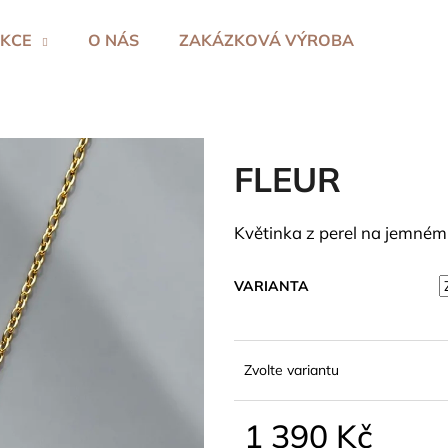
KCE
O NÁS
ZAKÁZKOVÁ VÝROBA
Co potřebujete najít?
FLEUR
HLEDAT
Květinka z perel na jemném 
Doporučujeme
VARIANTA
Zvolte variantu
1 390 Kč