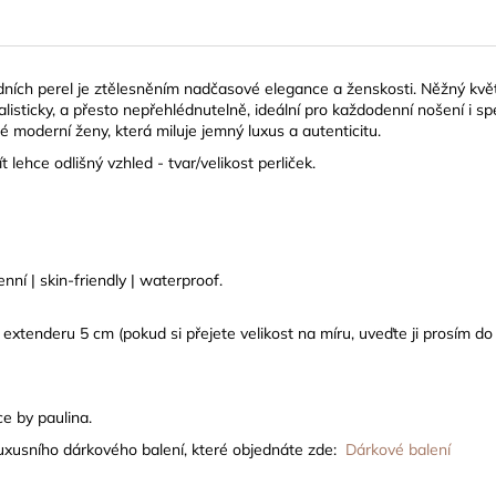
ních perel je ztělesněním nadčasové elegance a ženskosti. Něžný květ 
ticky, a přesto nepřehlédnutelně, ideální pro každodenní nošení i spec
 moderní ženy, která miluje jemný luxus a autenticitu.
 lehce odlišný vzhled - tvar/velikost perliček.
ní | skin-friendly | waterproof.
í extenderu 5 cm
(pokud si přejete velikost na míru, uveďte ji prosím 
e by paulina.
luxusního dárkového balení, které objednáte zde:
Dárkové balení