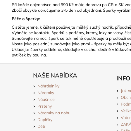
Při každé objednávce nad 990 Kč máte dopravu po ČR a SK zda
Zboží obvykle doručujeme 3-5 den od objednání. Šperky vyrábím
Péče o šperky:
Čistěte jemně, k čištění používejte měkký suchý hadřík, případ
Vyhněte se kontaktu šperků s parfémy, krémy, laky na vlasy, čis
Sundávejte na noc, šperk se tak méně opotřebuje a prodlouží se
Noste jako poslední, sundávejte jako první – šperky by měly být
Ukládejte šperky odděleně, skladujte v suchu, ideálně v látkov
pytlíček by paulina.
Z
á
NAŠE NABÍDKA
INFO
p
Náhrdelníky
a
Jak n
Náramky
t
Obch
Náušnice
í
Podmí
Prsteny
Velik
Náramky na nohu
Vráce
Doplňky
ZAK
Děti