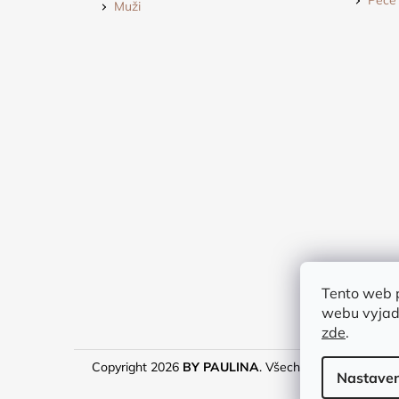
Péče 
Muži
Tento web 
webu vyjadř
zde
.
Copyright 2026
BY PAULINA
. Všechna práva vyhraze
Nastaven