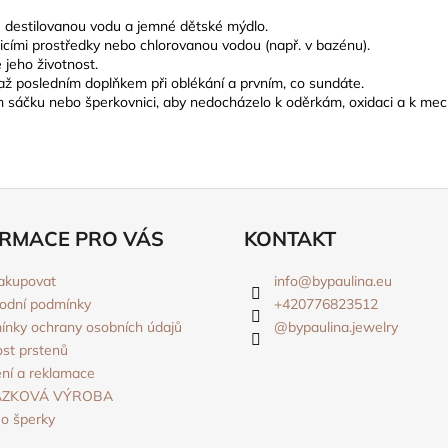
ně destilovanou vodu a jemné dětské mýdlo.
ticími prostředky nebo chlorovanou vodou (např. v bazénu).
 jeho životnost.
 až posledním doplňkem při oblékání a prvním, co sundáte.
ém sáčku nebo šperkovnici, aby nedocházelo k oděrkám, oxidaci a k mec
RMACE PRO VÁS
KONTAKT
akupovat
info
@
bypaulina.eu
odní podmínky
+420776823512
nky ochrany osobních údajů
@bypaulina.jewelry
ost prstenů
ní a reklamace
ÁZKOVÁ VÝROBA
o šperky