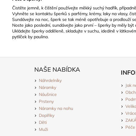
Čistěte jemně, k čištění používejte měkký suchý hadřík, případ
Vyhněte se kontaktu šperků s parfémy, krémy, laky na vlasy, čis
Sundávejte na noc, šperk se tak méně opotřebuje a prodlouží se
Noste jako poslední, sundávejte jako první – šperky by měly být
Ukládejte šperky odděleně, skladujte v suchu, ideálně v látkov
pytlíček by paulina.
Z
á
NAŠE NABÍDKA
INFO
p
Náhrdelníky
a
Jak n
Náramky
t
Obch
Náušnice
í
Podmí
Prsteny
Velik
Náramky na nohu
Vráce
Doplňky
ZAK
Děti
Péče 
Muži