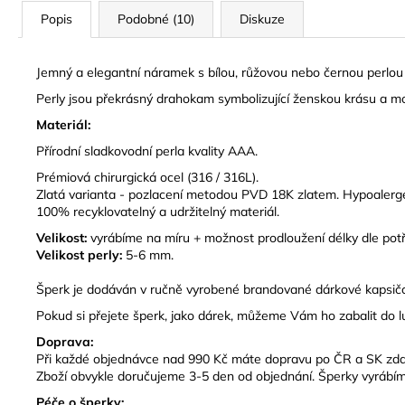
Popis
Podobné (10)
Diskuze
Jemný a elegantní náramek s bílou, růžovou nebo černou perlou n
Perly jsou překrásný drahokam symbolizující ženskou krásu a moudr
Materiál:
Přírodní sladkovodní perla kvality AAA.
Prémiová chirurgická ocel (316 / 316L).
Zlatá varianta - pozlacení metodou PVD 18K zlatem. Hypoalergen
100% recyklovatelný a udržitelný materiál.
Velikost:
vyrábíme na míru + možnost prodloužení délky dle potř
Velikost perly:
5-6 mm.
Š
perk je dodáván v ručně vyrobené brandované dárkové kapsičc
Pokud si přejete šperk, jako dárek, můžeme Vám ho zabalit do 
Doprava:
Při každé objednávce nad 990 Kč máte dopravu po ČR a SK zd
Zboží obvykle doručujeme 3-5 den od objednání. Šperky vyrábím
Péče o šperky: