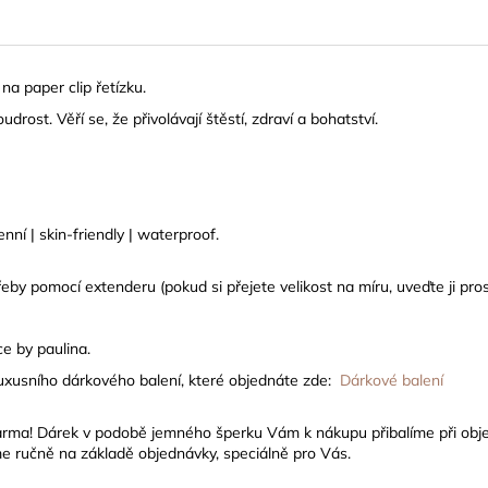
a paper clip řetízku.
ost. Věří se, že přivolávají štěstí, zdraví a bohatství.
ní | skin-friendly | waterproof.
eby pomocí extenderu (pokud si přejete velikost na míru, uveďte ji pr
e by paulina.
luxusního dárkového balení, které objednáte zde:
Dárkové balení
arma! Dárek
v podobě jemného šperku Vám k nákupu přibalíme při obj
e ručně na základě objednávky, speciálně pro Vás.